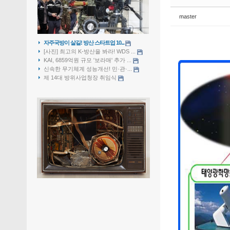
master
자주국방이 살길! 방산 스타트업 10...
[사진] 최고의 K-방산을 봐라! WDS ...
KAI, 6859억원 규모 '보라매' 추가 ...
신속한 무기체계 성능개선! 민·관·...
제 14대 방위사업청장 취임식