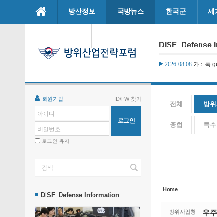
본문으로 바로가기
방산정보
국방뉴스
한국군
세
Sketchbook5, 스케치북5
Sketchbook5, 스케치북5
마이페이지
DISF_Defense I
2026-08-08
카：톡 gu
2026-08-07
카지노솔루
Sketchbook5, 스케치북5
Sketchbook5, 스케치북5
회원가입
ID/PW 찾기
전체
방위
아이디
종합
특수
비밀번호
로그인 유지
Home
DISF_Defense Information
우주
방위사업청