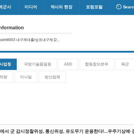
계군사
미디어
역사의 현장
포럼포탈
Sear
nformation
sim8003 내구제대출/상조내구제 [2...
션 카지노솔루션 l 토지노솔루션 ...
사업청
국방기술품질원
ADD
합동참모본부
육군
차량
미사일
방산업체
에서 군 감시정찰위성, 통신위성, 유도무기 운용한다!...우주기상예