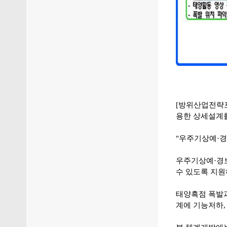
[방위산업전략포
용한 상세설계를
"우주기상예·경보
우주기상예·경
수 있도록 지원
태양흑점 폭발과
계에 기능저하,