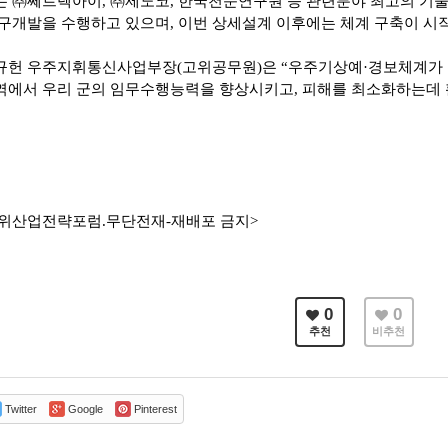
는 ㈜쎄트렉아이, ㈜제노코, 한국천문연구원 등 관련분야 최고의 기
구개발을 수행하고 있으며, 이번 상세설계 이후에는 체계 구축이 시작
규헌 우주지휘통신사업부장(고위공무원)은 “우주기상예·경보체계가 
에서 우리 군의 임무수행능력을 향상시키고, 피해를 최소화하는데 
위산업전략포럼.무단전재-재배포 금지>
0
0
추천
비추천
Twitter
Google
Pinterest