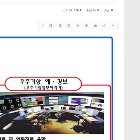
조회 수
7763
추천 수
0
댓글
0
?
가