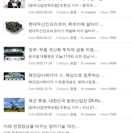
[방위산업전략포럼] 조현상 기자 = 중국과 ...
Date
Category
By
Views
2023.02.24
종합
master
7291
현대두산인프라코어, 튀르키예 알타이 ...
현대두산인프라코어가 개발해 터키 알타이 ...
Date
Category
By
Views
2023.02.21
종합
master
7862
정부, 부품 국산화 투자와 금융 지원.....
윤석열 대통령은 오늘(11/24) 오전 경남 사...
Date
Category
By
Views
2022.11.24
종합
master
6808
해안감시레이더-Ⅱ, 해상으로 침투하는 ...
해안감시레이더-Ⅱ운용개념도. 방위사업청 ...
Date
Category
By
Views
2022.10.13
종합
master
6993
육군 후원, 대한민국 방위산업전 DX-Ko...
[방위산업전략포럼] 조현상 기자 = 지난 21...
Date
Category
By
Views
2022.09.29
종합
master
7325
미래 전장양상을 바꾸는 양자기술 10선...
미래 전장양상을 바꾸는 양자기술 10선 발...