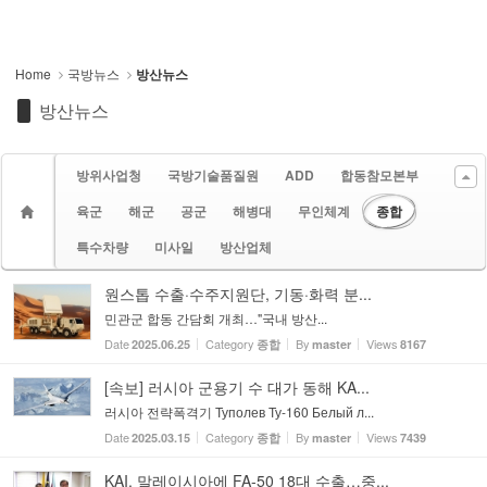
Home
국방뉴스
방산뉴스
방산뉴스
방위사업청
국방기술품질원
ADD
합동참모본부
육군
해군
공군
해병대
무인체계
종합
특수차량
미사일
방산업체
원스톱 수출·수주지원단, 기동·화력 분...
민관군 합동 간담회 개최…"국내 방산...
Date
Category
By
Views
2025.06.25
종합
master
8167
[속보] 러시아 군용기 수 대가 동해 KA...
러시아 전략폭격기 Туполев Ту-160 Белый л...
Date
Category
By
Views
2025.03.15
종합
master
7439
KAI, 말레이시아에 FA-50 18대 수출…중...