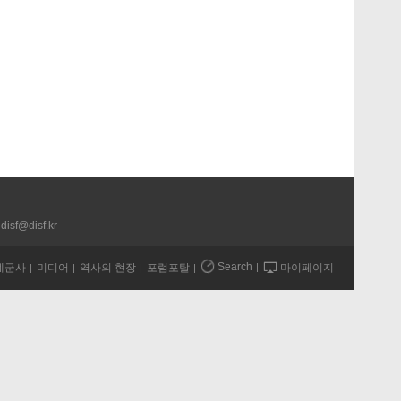
disf@disf.kr
Search
계군사
미디어
역사의 현장
포럼포탈
마이페이지