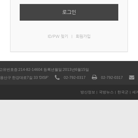
로그인
ID/PW 찾기
회원가입
|
고유번호증:214-82-14604 등록년월일:2013년6월15일
용산구 한강대로7길 33 'DISF'
02-792-0317
02-792-0317
방산정보
국방뉴스
한국군
세