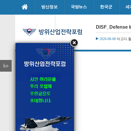
본문으로 바로가기
방산정보
국방뉴스
한국군
세
마이페이지
DISF_Defense I
2026-08-08
아고다 할
ko